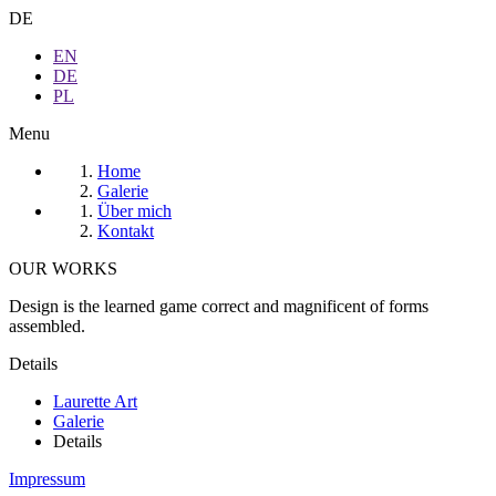
DE
EN
DE
PL
Menu
Home
Galerie
Über mich
Kontakt
OUR WORKS
Design is the learned game correct and magnificent of forms
assembled.
Details
Laurette Art
Galerie
Details
Impressum