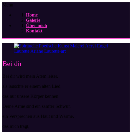
Menu
Home
Galerie
Über mich
Kontakt
Bei dir
Bei dir wird mein Atem leiser,
als lauschte er einem alten Lied,
das nur unsere Körper kennen.
Deine Arme sind ein sanfter Schwur,
ein Versprechen aus Haut und Wärme,
das mich trägt,