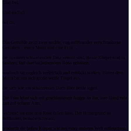
Und frei.
Und endlich
bei dir.
Das Gemälde zeigt zwei nackte, eng miteinander verschmolzene
Gestalten – einen Mann und eine Frau –,
die in einem schwebenden Tanz vereint sind. Beide Körper sind in
sanftem, fast durchscheinendem Rosa gehalten,
wodurch sie zugleich verletzlich und entrückt wirken. Hinter dem
Mann breiten sich große weiße Flügel aus,
die sich wie ein schützendes Dach über beide legen.
Die Frau lehnt sich mit geschlossenen Augen an ihn, ihre Hand ruht
zart auf seinem Arm,
während sie eine rote Rose fallen lässt. Der Hintergrund ist
tiefdunkel, beinahe schwarz,
wodurch die hellen Körper wie aus einer anderen Welt aufleuchten.