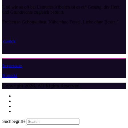
Und wie so oft bei Laurettes Arbeiten ist es ein Gesang, der Herz
und Grundrechte zugleich berührt.
Freiheit in Geborgenheit, Nähe ohne Fessel, Liebe ohne Besitz."
Zurück
Impressum
Kontakt
Copyright 2026. All Rights Reserved.
Home
Galerie
Über mich
Kontakt
Suchbegriffe