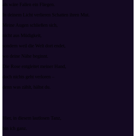
als wäre Fallen ein Fliegen.
In deinem Licht verlieren Schatten ihren Mut.
Meine Augen schließen sich,
nicht aus Müdigkeit,
sondern weil die Welt dort endet,
wo deine Nähe beginnt.
Die Rose entgleitet meiner Hand,
doch nichts geht verloren –
denn was zählt, hältst du.
Hier, in diesem lautlosen Tanz,
bin ich ganz.