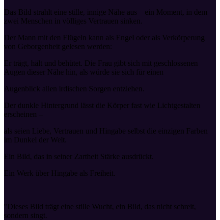
Das Bild strahlt eine stille, innige Nähe aus – ein Moment, in dem
zwei Menschen in völliges Vertrauen sinken.
Der Mann mit den Flügeln kann als Engel oder als Verkörperung
von Geborgenheit gelesen werden:
Er trägt, hält und behütet. Die Frau gibt sich mit geschlossenen
Augen dieser Nähe hin, als würde sie sich für einen
Augenblick allen irdischen Sorgen entziehen.
Der dunkle Hintergrund lässt die Körper fast wie Lichtgestalten
erscheinen –
als seien Liebe, Vertrauen und Hingabe selbst die einzigen Farben
im Dunkel der Welt.
Ein Bild, das in seiner Zartheit Stärke ausdrückt.
Ein Werk über Hingabe als Freiheit.
"Dieses Bild trägt eine stille Wucht, ein Bild, das nicht schreit,
sondern singt.